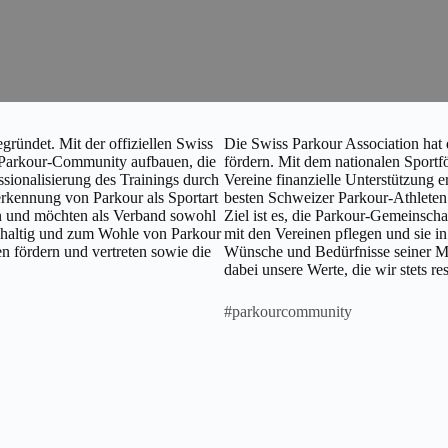
gründet. Mit der offiziellen Swiss
Die Swiss Parkour Association hat 
e Parkour-Community aufbauen, die
fördern. Mit dem nationalen Sportf
ssionalisierung des Trainings durch
Vereine finanzielle Unterstützung e
erkennung von Parkour als Sportart
besten Schweizer Parkour-Athlete
in und möchten als Verband sowohl
Ziel ist es, die Parkour-Gemeinscha
achhaltig und zum Wohle von Parkour
mit den Vereinen pflegen und sie i
n fördern und vertreten sowie die
Wünsche und Bedürfnisse seiner Mi
dabei unsere Werte, die wir stets re
#parkourcommunity